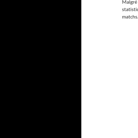
Malgré 
statist
matchs.