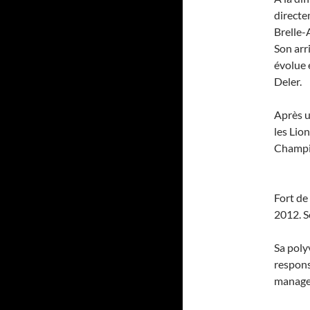
directe
Brelle-
Son arr
évolue 
Deler.
Après u
les Lio
Champio
Fort de
2012. S
Sa polyv
respons
manager