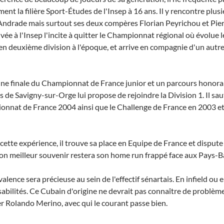
ment la filière Sport-Études de l'Insep à 16 ans. Il y rencontre plu
Andrade mais surtout ses deux compères Florian Peyrichou et Pier
ivée à l'Insep l'incite à quitter le Championnat régional où évolue l
en deuxième division à l'époque, et arrive en compagnie d'un autre i
ne finale du Championnat de France junior et un parcours honorabl
ns de Savigny-sur-Orge lui propose de rejoindre la Division 1. Il sau
nnat de France 2004 ainsi que le Challenge de France en 2003 et
 cette expérience, il trouve sa place en Equipe de France et disp
on meilleur souvenir restera son home run frappé face aux Pays-B
alence sera précieuse au sein de l'effectif sénartais. En infield ou 
abilités. Ce Cubain d'origine ne devrait pas connaître de problè
 Rolando Merino, avec qui le courant passe bien.