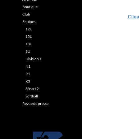
Boutique
Club
Cliqu
Equipes
12U
15U
18U
9U
Division 1
N1
R1
R3
Sénart 2
Softball
Revue de presse