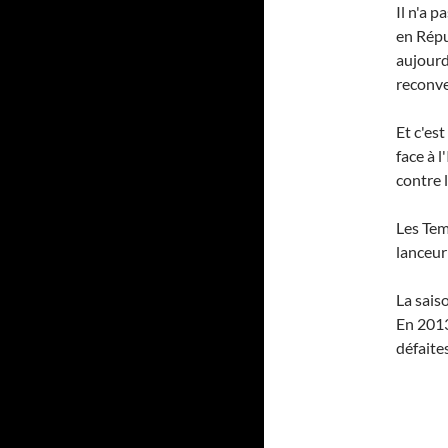
Il n'a 
en Répu
aujourd
reconve
Et c'es
face à 
contre 
Les Tem
lanceur
La sais
En 2013
défaite