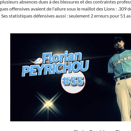
plusieurs absences dues à des blessures et des contraintes professi
iques offensives avaient de l'allure sous le maillot des Lions : .309
 Ses statistiques défensives aussi : seulement 2 erreurs pour 51 ass