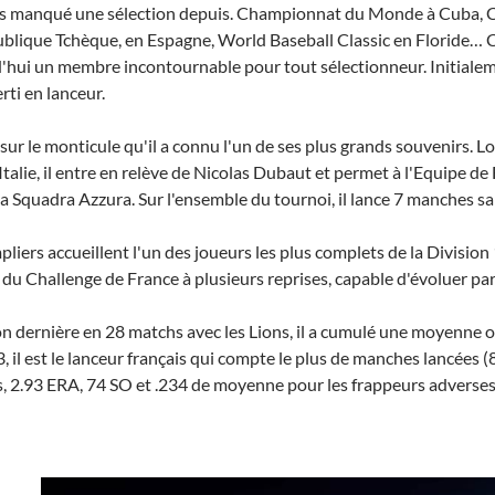
pas manqué une sélection depuis. Championnat du Monde à Cuba,
blique Tchèque, en Espagne, World Baseball Classic en Floride… Ce
'hui un membre incontournable pour tout sélectionneur. Initiale
rti en lanceur.
t sur le monticule qu'il a connu l'un de ses plus grands souvenirs. 
l'Italie, il entre en relève de Nicolas Dubaut et permet à l'Equipe d
la Squadra Azzura. Sur l'ensemble du tournoi, il lance 7 manches sa
pliers accueillent l'un des joueurs les plus complets de la Division
 du Challenge de France à plusieurs reprises, capable d'évoluer part
on dernière en 28 matchs avec les Lions, il a cumulé une moyenne o
, il est le lanceur français qui compte le plus de manches lancées (8
s, 2.93 ERA, 74 SO et .234 de moyenne pour les frappeurs adverses