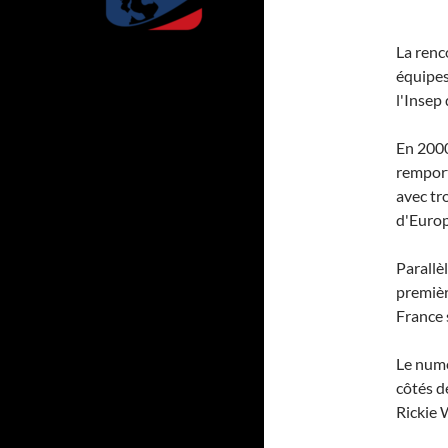
La renco
équipes
l'Insep
En 2000
remport
avec tr
d'Europ
Parallè
premièr
France 
Le numé
côtés d
Rickie 