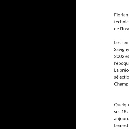
Florian
technic
de l’In
Les Tem
Savigny
2002 et
l'époqu
La préc
sélecti
Champio
Quelque
ses 18 
aujourd’
Lemestr