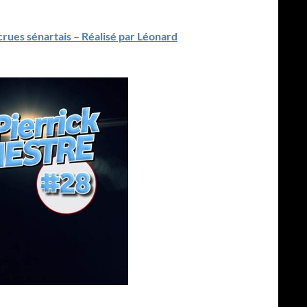
crues sénartais – Réalisé par Léonard