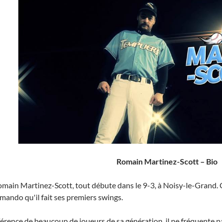
Romain Martinez-Scott – Bio
main Martinez-Scott, tout débute dans le 9-3, à Noisy-le-Grand. C
mando qu'il fait ses premiers swings.
fférence de beaucoup de joueurs de sa génération, il ne fréquente pa