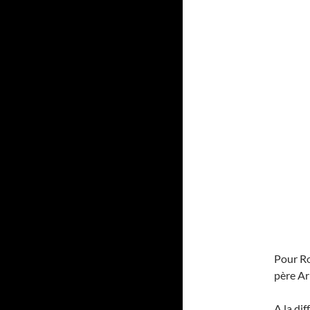
Pour Ro
père Ar
A la di