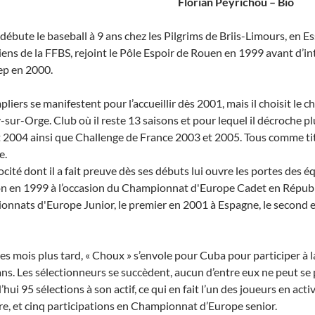
Florian Peyrichou – Bio
 débute le baseball à 9 ans chez les Pilgrims de Briis-Limours, en E
iens de la FFBS, rejoint le Pôle Espoir de Rouen en 1999 avant d’inté
sep en 2000.
pliers se manifestent pour l’accueillir dès 2001, mais il choisit le 
-sur-Orge. Club où il reste 13 saisons et pour lequel il décroche p
 2004 ainsi que Challenge de France 2003 et 2005. Tous comme titu
e.
ocité dont il a fait preuve dès ses débuts lui ouvre les portes des é
on en 1999 à l’occasion du Championnat d'Europe Cadet en Républi
nnats d'Europe Junior, le premier en 2001 à Espagne, le second 
s mois plus tard, « Choux » s’envole pour Cuba pour participer à
ans. Les sélectionneurs se succèdent, aucun d’entre eux ne peut se p
hui 95 sélections à son actif, ce qui en fait l’un des joueurs en acti
e, et cinq participations en Championnat d’Europe senior.