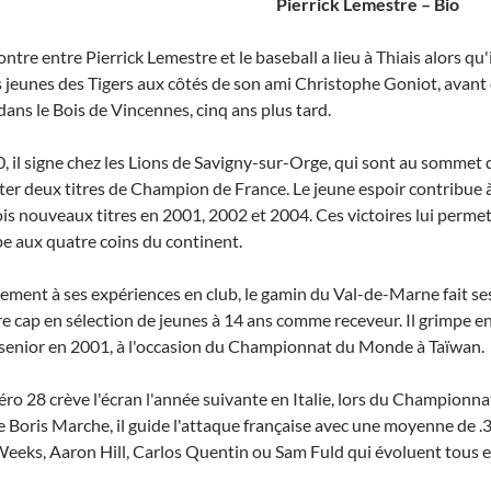
Pierrick Lemestre – Bio
ntre entre Pierrick Lemestre et le baseball a lieu à Thiais alors qu'i
 jeunes des Tigers aux côtés de son ami Christophe Goniot, avant d
 dans le Bois de Vincennes, cinq ans plus tard.
, il signe chez les Lions de Savigny-sur-Orge, qui sont au sommet d
er deux titres de Champion de France. Le jeune espoir contribue à
ois nouveaux titres en 2001, 2002 et 2004. Ces victoires lui perme
e aux quatre coins du continent.
lement à ses expériences en club, le gamin du Val-de-Marne fait ses
e cap en sélection de jeunes à 14 ans comme receveur. Il grimpe ens
senior en 2001, à l'occasion du Championnat du Monde à Taïwan.
ro 28 crève l'écran l'année suivante en Italie, lors du Championn
e Boris Marche, il guide l'attaque française avec une moyenne de .
Weeks, Aaron Hill, Carlos Quentin ou Sam Fuld qui évoluent tous 