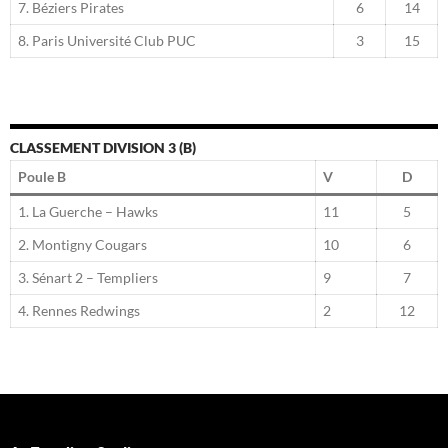
7. Béziers Pirates
6
14
8. Paris Université Club PUC
3
15
CLASSEMENT DIVISION 3 (B)
Poule B
V
D
1. La Guerche – Hawks
11
5
2. Montigny Cougars
10
6
3. Sénart 2 – Templiers
9
7
4. Rennes Redwings
2
12