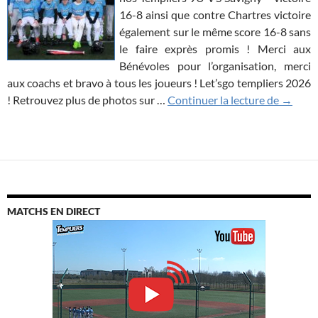
16-8 ainsi que contre Chartres victoire
également sur le même score 16-8 sans
le faire exprès promis ! Merci aux
Bénévoles pour l’organisation, merci
aux coachs et bravo à tous les joueurs ! Let’sgo templiers 2026
L’aveni
! Retrouvez plus de photos sur …
Continuer la lecture de
→
MATCHS EN DIRECT