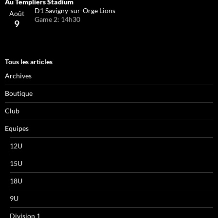
D1 Savigny-sur-Orge Lions
Août
Game 2: 14h30
9
Tous les articles
Archives
Boutique
Club
Equipes
12U
15U
18U
9U
Division 1