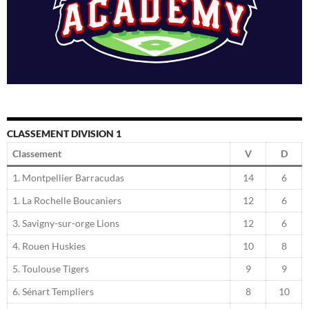
CLASSEMENT DIVISION 1
Classement
V
D
1. Montpellier Barracudas
14
6
1. La Rochelle Boucaniers
12
6
3. Savigny-sur-orge Lions
12
6
4. Rouen Huskies
10
8
5. Toulouse Tigers
9
9
6. Sénart Templiers
8
10