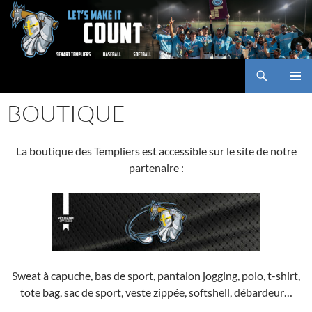
Aller
au
contenu
Recherche
Baseball Club des Templiers
MENU
BOUTIQUE
PRINCI
La boutique des Templiers est accessible sur le site de notre
partenaire :
Sweat à capuche, bas de sport, pantalon jogging, polo, t-shirt,
tote bag, sac de sport, veste zippée, softshell, débardeur…