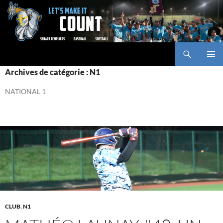
Aller
au
contenu
Recherche
Baseball Club des Templiers
MENU
Archives de catégorie : N1
PRINCI
NATIONAL 1
CLUB
,
N1