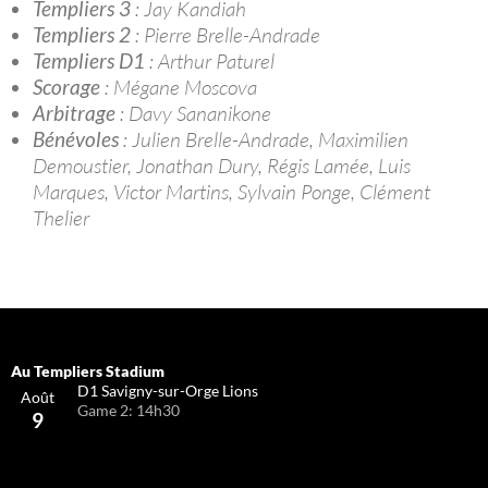
Templiers 3
: Jay Kandiah
Templiers 2
: Pierre Brelle-Andrade
Templiers D1
: Arthur Paturel
Scorage
: Mégane Moscova
Arbitrage
: Davy Sananikone
Bénévoles
: Julien Brelle-Andrade, Maximilien
Demoustier, Jonathan Dury, Régis Lamée, Luis
Marques, Victor Martins, Sylvain Ponge, Clément
Thelier
D1 Savigny-sur-Orge Lions
Août
Game 2: 14h30
9