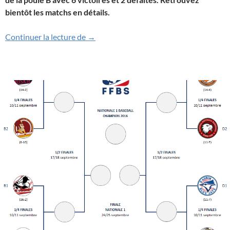
bientôt les matchs en détails.
Doublé pour les Templiers 2
Continuer la lecture de
→