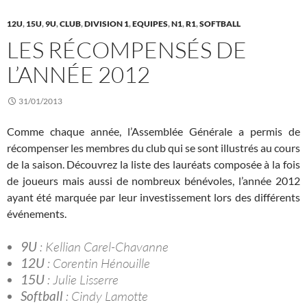
12U
,
15U
,
9U
,
CLUB
,
DIVISION 1
,
EQUIPES
,
N1
,
R1
,
SOFTBALL
LES RÉCOMPENSÉS DE
L’ANNÉE 2012
31/01/2013
Comme chaque année, l’Assemblée Générale a permis de
récompenser les membres du club qui se sont illustrés au cours
de la saison. Découvrez la liste des lauréats composée à la fois
de joueurs mais aussi de nombreux bénévoles, l’année 2012
ayant été marquée par leur investissement lors des différents
événements.
9U
: Kellian Carel-Chavanne
12U
: Corentin Hénouille
15U
: Julie Lisserre
Softball
: Cindy Lamotte