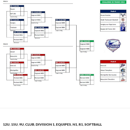
12U
,
15U
,
9U
,
CLUB
,
DIVISION 1
,
EQUIPES
,
N1
,
R1
,
SOFTBALL