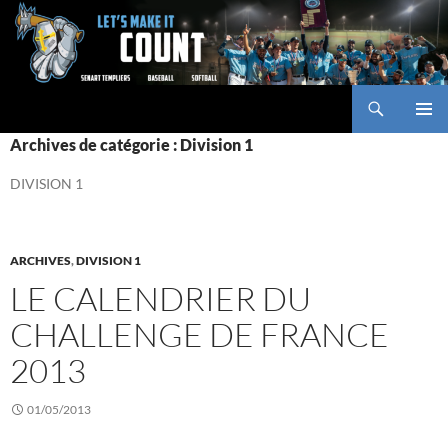
Aller
au
contenu
Recherche
Baseball Club des Templiers
MENU
Archives de catégorie : Division 1
PRINCI
DIVISION 1
ARCHIVES
,
DIVISION 1
LE CALENDRIER DU
CHALLENGE DE FRANCE
2013
01/05/2013