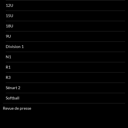
12U
15U
18U
9U
Division 1
N1
R1
R3
Sénart 2
Softball
Revue de presse