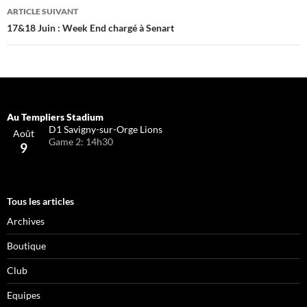
articles
ARTICLE SUIVANT
17&18 Juin : Week End chargé à Senart
D1 Savigny-sur-Orge Lions
Août
Game 2: 14h30
9
Tous les articles
Archives
Boutique
Club
Equipes