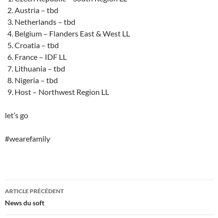
Austria – tbd
Netherlands – tbd
Belgium – Flanders East & West LL
Croatia – tbd
France – IDF LL
Lithuania – tbd
Nigeria – tbd
Host – Northwest Region LL
let’s go
#wearefamily
Navigation
ARTICLE PRÉCÉDENT
des
News du soft