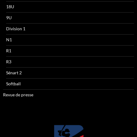
18U
9U
Division 1
N1
R1
R3
Sénart 2
Softball
Revue de presse