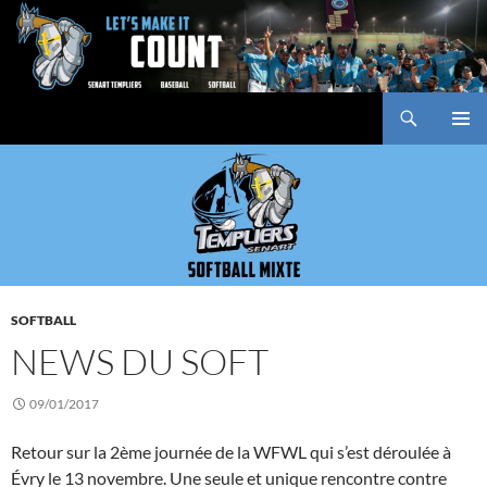
Aller
au
contenu
Recherche
Baseball Club des Templiers
MENU
PRINCI
SOFTBALL
NEWS DU SOFT
09/01/2017
Retour sur la 2ème journée de la WFWL qui s’est déroulée à
Évry le 13 novembre. Une seule et unique rencontre contre