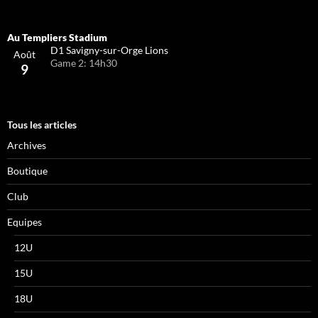
D1 Savigny-sur-Orge Lions
Août
Game 2: 14h30
9
Tous les articles
Archives
Boutique
Club
Equipes
12U
15U
18U