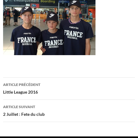
Navigation
ARTICLE PRÉCÉDENT
des
Little League 2016
articles
ARTICLE SUIVANT
2 Juillet : Fete du club