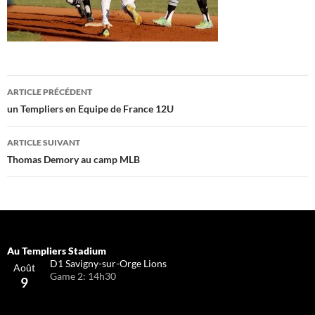
Navigation
ARTICLE PRÉCÉDENT
des
un Templiers en Equipe de France 12U
articles
ARTICLE SUIVANT
Thomas Demory au camp MLB
D1 Savigny-sur-Orge Lions
Août
Game 2: 14h30
9