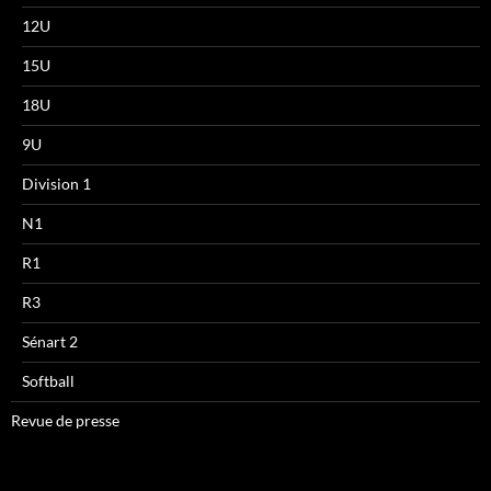
12U
15U
18U
9U
Division 1
N1
R1
R3
Sénart 2
Softball
Revue de presse