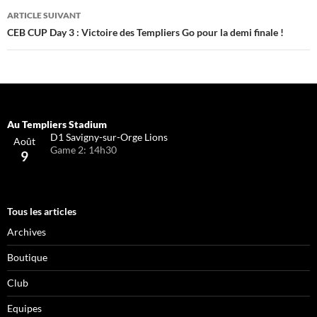
articles
ARTICLE SUIVANT
CEB CUP Day 3 : Victoire des Templiers Go pour la demi finale !
D1 Savigny-sur-Orge Lions
Août
Game 2: 14h30
9
Tous les articles
Archives
Boutique
Club
Equipes