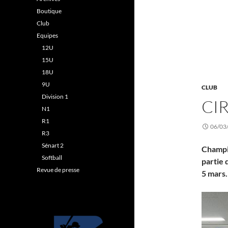
Boutique
Club
Equipes
12U
15U
18U
9U
CLUB
Division 1
CI
N1
R1
06/03
R3
Sénart 2
Champio
Softball
partie 
Revue de presse
5 mars.