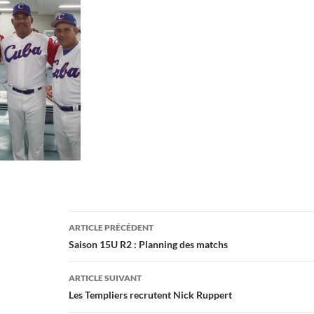
Navigation
ARTICLE PRÉCÉDENT
des
Saison 15U R2 : Planning des matchs
articles
ARTICLE SUIVANT
Les Templiers recrutent Nick Ruppert