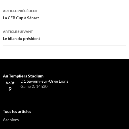
Navigation
ARTICLE PRÉCÉDENT
des
La CEB Cup à Sénart
articles
ARTICLE SUIVANT
Le bilan du président
D1 Savigny-sur-Orge Lions
Août
Game 2: 14h30
9
Tous les articles
Archives