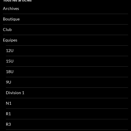
Archives
Boutique
Club
Equipes
12U
15U
18U
9U
Division 1
N1
R1
R3