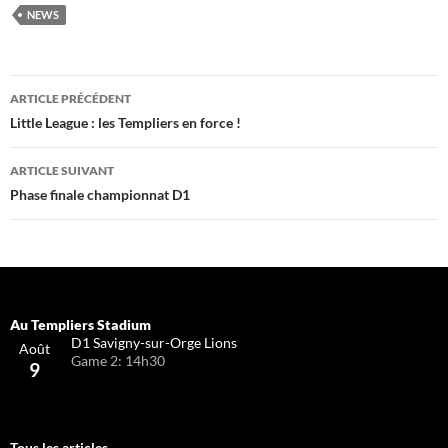
NEWS
Navigation
ARTICLE PRÉCÉDENT
des
Little League : les Templiers en force !
articles
ARTICLE SUIVANT
Phase finale championnat D1
D1 Savigny-sur-Orge Lions
Août
Game 2: 14h30
9
Tous les articles