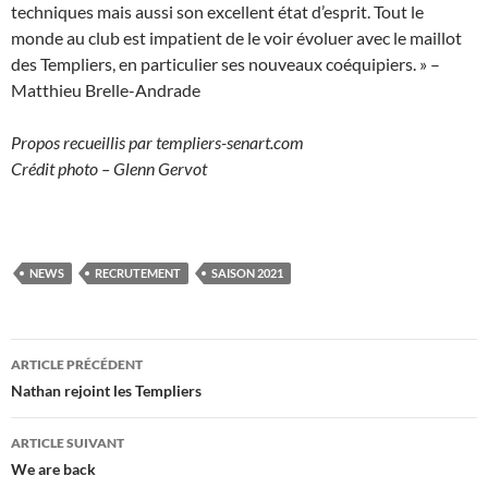
techniques mais aussi son excellent état d’esprit. Tout le
monde au club est impatient de le voir évoluer avec le maillot
des Templiers, en particulier ses nouveaux coéquipiers. » –
Matthieu Brelle-Andrade
Propos recueillis par templiers-senart.com
Crédit photo – Glenn Gervot
NEWS
RECRUTEMENT
SAISON 2021
Navigation
ARTICLE PRÉCÉDENT
des
Nathan rejoint les Templiers
articles
ARTICLE SUIVANT
We are back