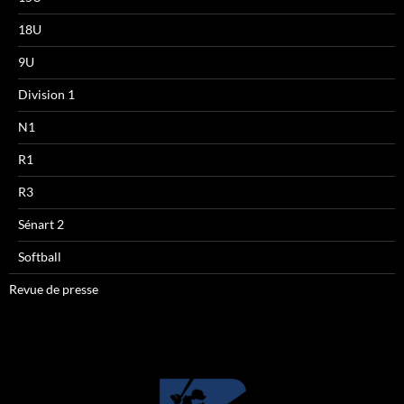
18U
9U
Division 1
N1
R1
R3
Sénart 2
Softball
Revue de presse