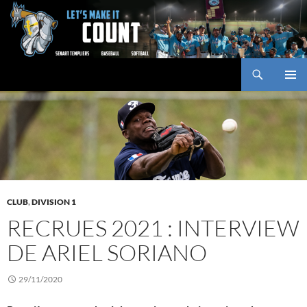
Aller
au
contenu
Recherche
Baseball Club des Templiers
MENU
PRINCI
CLUB
,
DIVISION 1
RECRUES 2021 : INTERVIEW
DE ARIEL SORIANO
29/11/2020